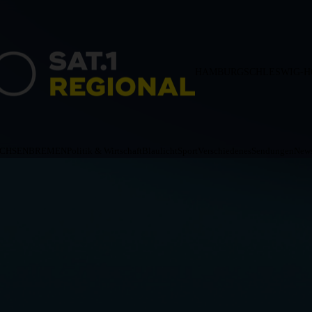
HAMBURG
SCHLESWIG-H
ACHSEN
BREMEN
Politik & Wirtschaft
Blaulicht
Sport
Verschiedenes
Sendungen
News