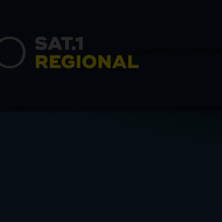
HAMBURG
SCHLESWIG-H
ACHSEN
BREMEN
Politik & Wirtschaft
Blaulicht
Sport
Verschiedenes
Sendungen
News